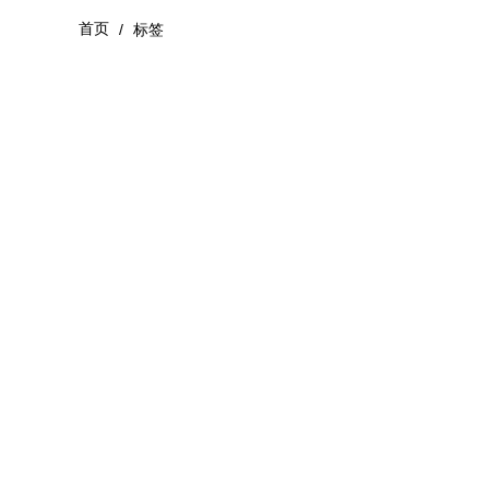
首页
/
标签